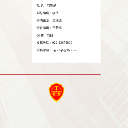
《新教育
主管：天
主办：天
出版：天
社 长：刘
副总编辑
特约策划
特任编辑
编 委：刘
投稿电话：0
投稿邮箱：xj